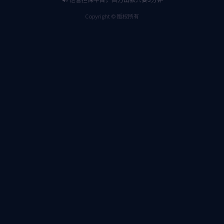
24-04-29
查看详细
《威廉体育报》2024年第3期
24-04-01
查看详细