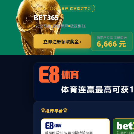
威廉希尔
首页