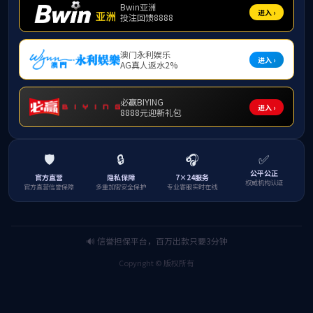
集团公司组织开展首次出口退税专项培训
1月20日，集团公司组织开展首次出口退税专项培训，总部
财务部、金润财务部及相关项目部代表参加活动。培训
中，擎天科技软件团队人员围绕出口退税事前准备、擎天
软件实操流程及业务注意事项三大核心内容展开讲解，通
2026-01-19
过理论梳理与实操演示相结合的方式，帮助参训人员快速
集团礼来苏州项目荣获30万安全工时奖
掌握出口退税关键要点。
1月15日，集团公司礼来苏州卡式瓶灌装2#线项目举行30万
安全工时庆祝活动。礼来项目总监、管理公司团队和项目
部全员参加，共同见证项目在职业健康、安全与环境管理
领域取得的重大里程碑。
2026-01-06
集团公司摘获多项上海市级工程专业奖项
元旦伊始，上海市安装行业协会等多家单位公布2025年度
优质工程名单，集团公司多个项目喜获殊荣。
2026-01-01
元旦献词
岁月不居，时节如流；一元复始，万象更新。值此2026年