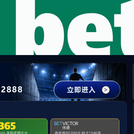
·WilliamHill(足球)体
走进威廉体育
公司资讯
工程案例
科技创新
石油化工
光伏电站
碧桂园大学印象（
分类：
房屋建筑