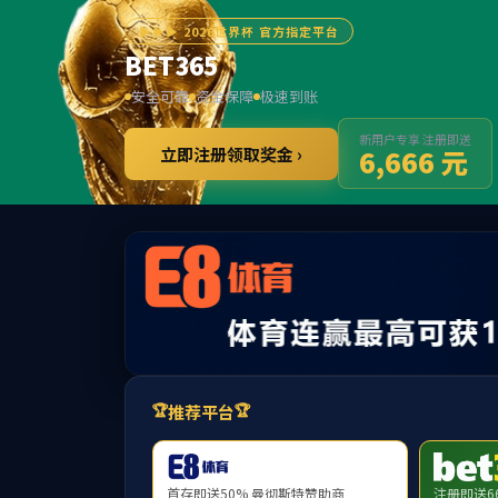
威廉希尔
首页