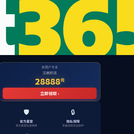
育官方网站
企业文化
招贤纳士
联系我们