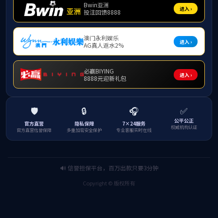
学减肥》《家庭药品如何储存》为主题进行了
深入浅出的讲解，内容既有理论高度，又有实
用妙招，并与总部支部党员开展互动交流，进
行了答疑解惑。
党员同志纷纷表示，今天的活动既是一次党建
联建的生动实践，也是一次健康关怀的温情守
护，帮助大家将健康理念更好的融入日常，以
更强健的体魄和饱满的热情投入工作，助力公
司实现韧性可持续发展。
期间，人医内科支部党员代表还参观了公司的